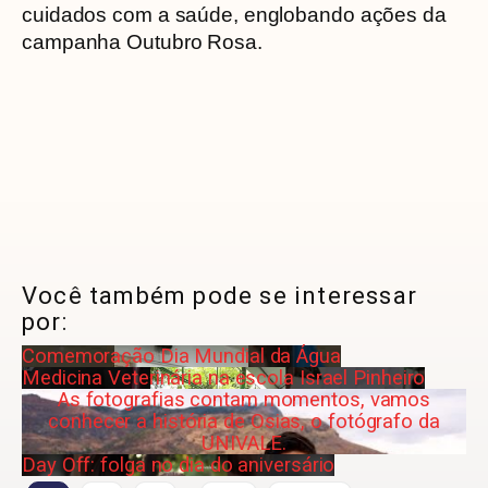
cuidados com a saúde, englobando ações da
campanha Outubro Rosa.
Você também pode se interessar
por:
Comemoração Dia Mundial da Água
Medicina Veterinária na escola Israel Pinheiro
As fotografias contam momentos, vamos
conhecer a história de Osias, o fotógrafo da
UNIVALE.
Day Off: folga no dia do aniversário
…