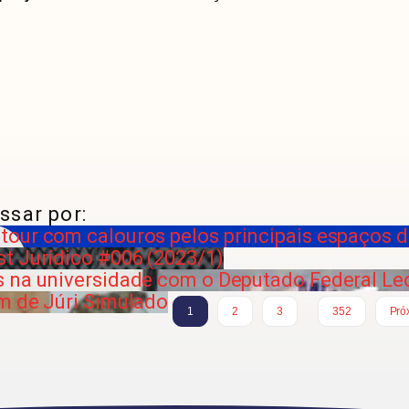
ssar por:
our com calouros pelos principais espaços d
t Jurídico #006 (2023/1)
s na universidade com o Deputado Federal L
m de Júri Simulado
…
1
2
3
352
Pró