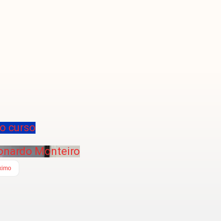
o curso
eonardo Monteiro
ximo