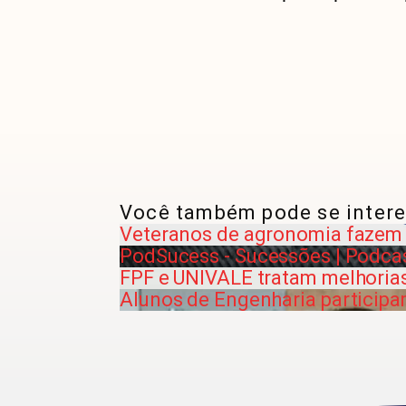
Você também pode se intere
Veteranos de agronomia fazem t
PodSucess - Sucessões | Podcas
FPF e UNIVALE tratam melhoria
Alunos de Engenharia participa