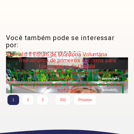
Você também pode se interessar
por:
Vem aí o ll Fórum de Monitoria Voluntária
Treinamento de primeiros socorros para
funcionários da Univale
Cultivo de milho é destaque na fazendinha
experimental
Curso de odontologia oferece vagas no período
noturno
…
1
2
3
352
Próximo