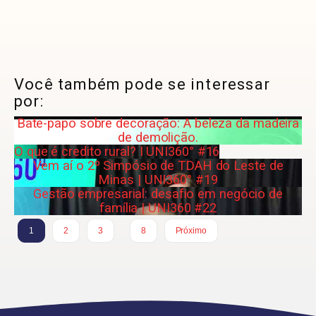
Você também pode se interessar
por:
Bate-papo sobre decoração: A beleza da madeira
de demolição.
O que é credito rural? I UNI360° #16
Vem aí o 2º Simpósio de TDAH do Leste de
Minas | UNI360° #19
Gestão empresarial: desafio em negócio de
família | UNI360 #22
…
1
2
3
8
Próximo