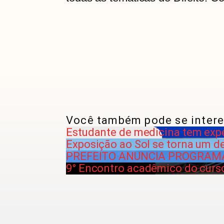
Você também pode se intere
Estudante de medicina tem exp
Exposição ao Sol se torna um d
PREFEITO ANUNCIA PROGRAM
9° Encontro acadêmico do curso