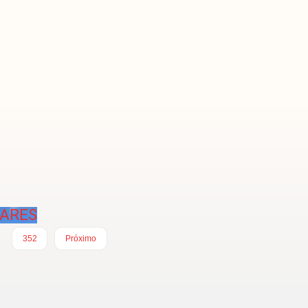
DARES
…
352
Próximo