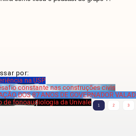
ssar por:
eriência na USP
esafio constante nas construções civis
AÇÃO DOS 87 ANOS DE GOVERNADOR VALA
 de fonoaudiologia da Univale
1
2
3