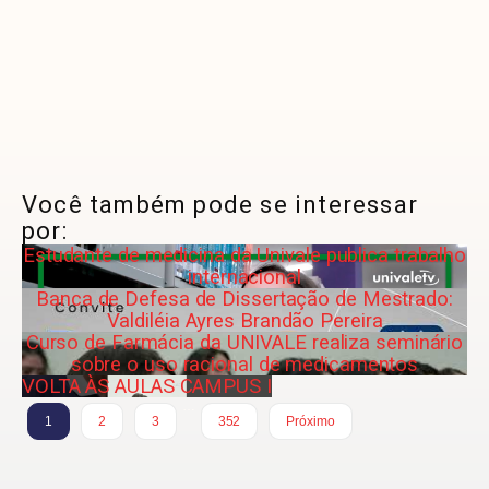
Você também pode se interessar
por:
Estudante de medicina da Univale publica trabalho
internacional
Banca de Defesa de Dissertação de Mestrado:
Valdiléia Ayres Brandão Pereira
Curso de Farmácia da UNIVALE realiza seminário
sobre o uso racional de medicamentos
VOLTA ÀS AULAS CAMPUS I
…
1
2
3
352
Próximo