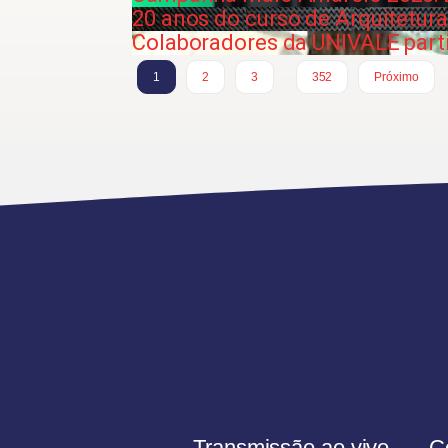
20 anos do curso de Arquitetur
Colaboradores da UNIVALE part
…
1
2
3
352
Próximo
Transmissão ao vivo
C