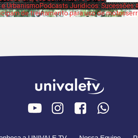
a e Urbanismo
Podcasts Jurídicos: Sucessões #
icipam de treinamento para uso de motosser
onheça a UNIVALE TV
Nossa Equipe
P