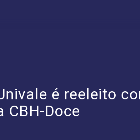
Univale é reeleito c
da CBH-Doce