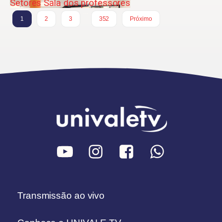
Setores Sala dos professores
…
1
2
3
352
Próximo
Transmissão ao vivo