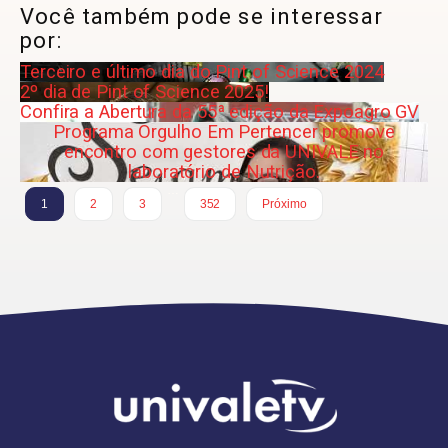
Você também pode se interessar
por:
Terceiro e último dia do Pint of Science 2024
2º dia de Pint of Science 2025!
Confira a Abertura da 55ª edição da Expoagro GV
Programa Orgulho Em Pertencer promove
encontro com gestores da UNIVALE no
laboratório de Nutrição.
…
1
2
3
352
Próximo