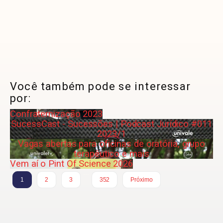
Você também pode se interessar
por:
Confraternização 2023
SucessCast - Sucessões | Podcast Jurídico #011
2023/1
Vagas abertas para oficinas de oratória, grupo
terapêutico e mais
Vem aí o Pint Of Science 2026
…
1
2
3
352
Próximo