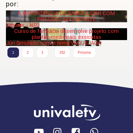
por:
A IMPORTÂNCIA DE SABER LIDAR COM
PRESSÃO NO ESPORTE
Setores - NPJ
Curso de farmácia desenvolve projeto com
plantas medicinais exsicatas
Júri Simulado com o tema VAQUEJADA
…
1
2
3
352
Próximo