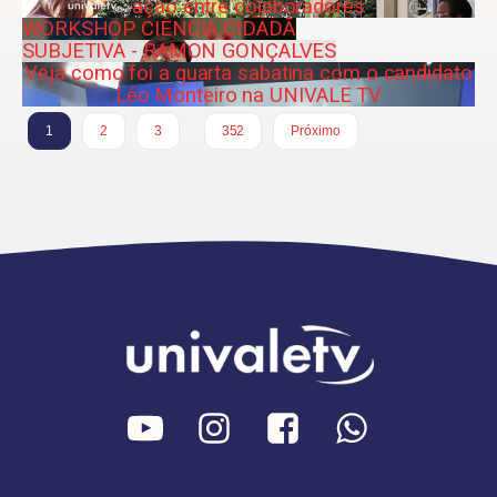
ação entre colaboradores
WORKSHOP CIÊNCIA CIDADÃ
SUBJETIVA - RAMON GONÇALVES
Veja como foi a quarta sabatina com o candidato
Léo Monteiro na UNIVALE TV
…
1
2
3
352
Próximo