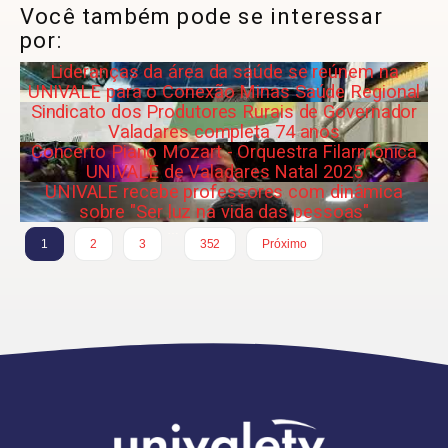
Você também pode se interessar
por:
Lideranças da área da saúde se reúnem na
UNIVALE para o Conexão Minas Saúde Regional
Sindicato dos Produtores Rurais de Governador
Valadares completa 74 anos
Concerto Piano Mozart - Orquestra Filarmônica
UNIVALE de Valadares Natal 2025
UNIVALE recebe professores com dinâmica
sobre "Ser luz na vida das pessoas"
…
1
2
3
352
Próximo