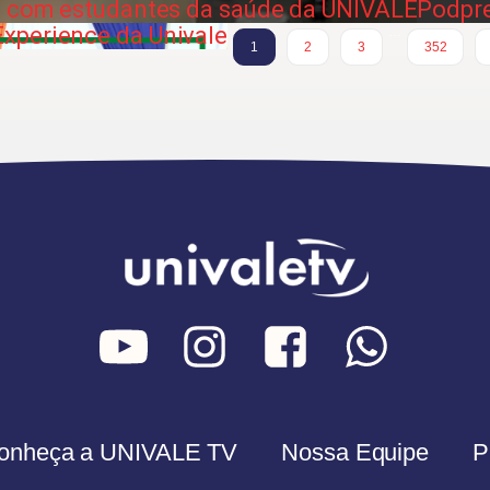
ro com estudantes da saúde da UNIVALE
Podpre
xperience da Univale
…
1
2
3
352
onheça a UNIVALE TV
Nossa Equipe
P