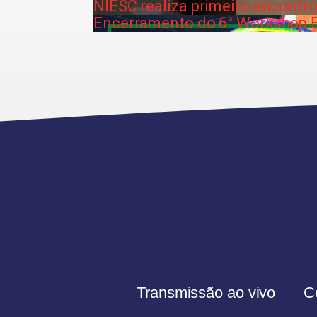
NIESC realiza primeiro encont
Encerramento do 6° Workshop E
Transmissão ao vivo
C