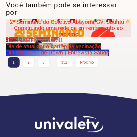
Você também pode se interessar
por:
2º Seminário do Coletivo Abayomi/GV: Ubuntu -
Construindo uma rede de enfrentamento ao
racismo
TREINAMENTO SAMU
Dia de atualizar o cartão de vacinação
Dia Síndrome de Down | Entrevista Saúde
…
1
2
3
352
Próximo