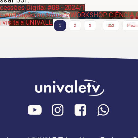
ssar por:
ucessões Digital #08 - 2024/1
cientização no trânsito
WORKSHOP CIÊNCIA 
visita a UNIVALE
…
1
2
3
352
Próxi