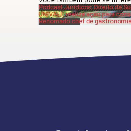
Você também pode se intere
Podcast Jurídicos: Direito de S
UNIVALE realiza ação para cons
Renomado chef de gastronomia 