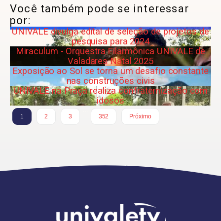
Você também pode se interessar
por:
UNIVALE divulga edital de seleção de projetos de
pesquisa para 2024
Miraculum - Orquestra Filarmônica UNIVALE de
Valadares Natal 2025
Exposição ao Sol se torna um desafio constante
nas construções civis
UNIVALE na Praça realiza confraternização com
idosos
…
1
2
3
352
Próximo