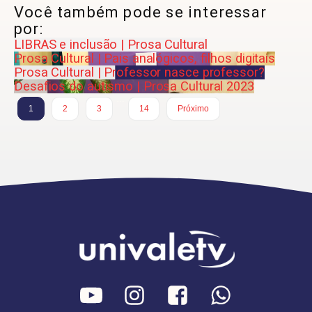
Você também pode se interessar
por:
LIBRAS e inclusão | Prosa Cultural
Prosa Cultural | Pais analógicos, filhos digitais
Prosa Cultural | Professor nasce professor?
Desafios do autismo | Prosa Cultural 2023
…
1
2
3
14
Próximo