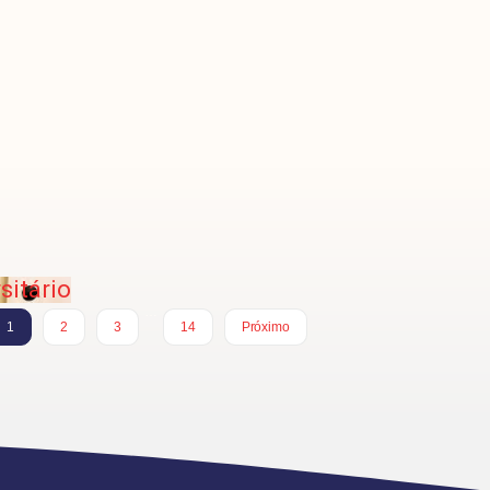
sitário
…
1
2
3
14
Próximo