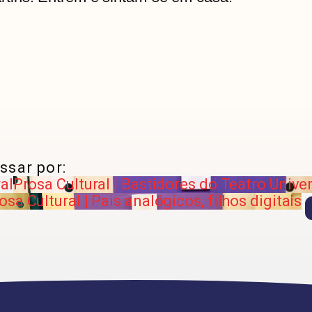
ssar por:
al
Prosa Cultural | Bastidores do Teatro Univer
osa Cultural | Pais analógicos, filhos digitais