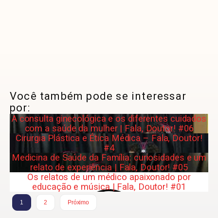
Você também pode se interessar
por:
A consulta ginecológica e os diferentes cuidados
com a saúde da mulher | Fala, Doutor! #06
Cirurgia Plástica e Ética Médica – Fala, Doutor!
#4
Medicina de Saúde da Família: curiosidades e um
relato de experiência | Fala, Doutor! #05
Os relatos de um médico apaixonado por
educação e música | Fala, Doutor! #01
1
2
Próximo