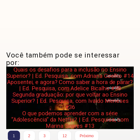
Você também pode se interessar
por:
Quais os desafios para a inclusão no Ensino
Superior? | Ed. Pesquisa, com Adriana Coelho #14
Aposentei, e agora? Como saber a hora de parar?
| Ed. Pesquisa, com Adelice Bicalho #38
Segunda graduação: por que voltar ao Ensino
Superior? | Ed. Pesquisa, com Ivaldo Meneses
#36
O que podemos aprender com a série
“Adolescência” da Netflix? | Ed. Pesquisa, com
Marina Soares #13
…
1
2
3
12
Próximo