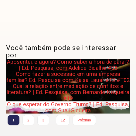
Você também pode se interessar
por:
Aposentei, e agora? Como saber a hora de parar?
| Ed. Pesquisa, com Adelice Bicalho #38
Como fazer a sucessão em uma empresa
familiar? Ed. Pesquisa com Kaisa Lauar #13 #T02
Qual a relação entre mediação de conflitos e
literatura? | Ed. Pesquisa, com Bernardo Nogueira
#19
O que esperar do Governo Trump? | Ed. Pesquisa,
com Sueli Siqueira
…
1
2
3
12
Próximo