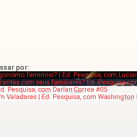
ssar por:
gonismo feminino? | Ed. Pesquisa, com Luci
rantes com seus familiares? Ed. Pesquisa co
Ed. Pesquisa, com Darlan Correa #05
 em Valadares | Ed. Pesquisa, com Washington