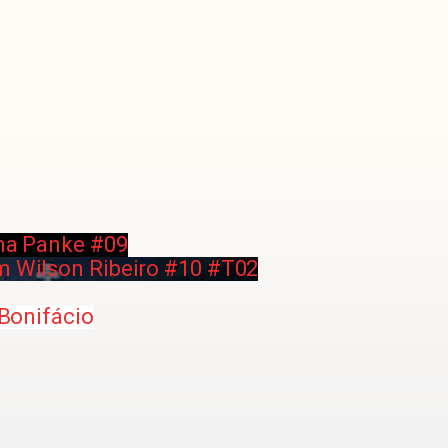
ana Panke #09
m Wilson Ribeiro #10 #T02
 Bonifácio