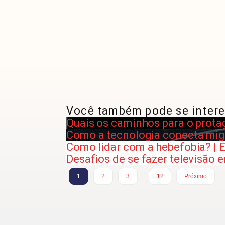
Você também pode se intere
Quais os caminhos para o prota
Como a tecnologia conecta mig
Como lidar com a hebefobia? | 
Desafios de se fazer televisão
…
1
2
3
12
Próximo