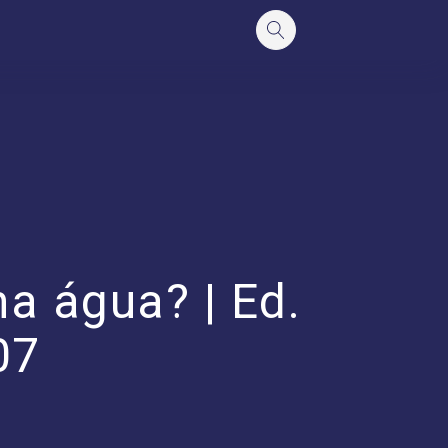
na água? | Ed.
07