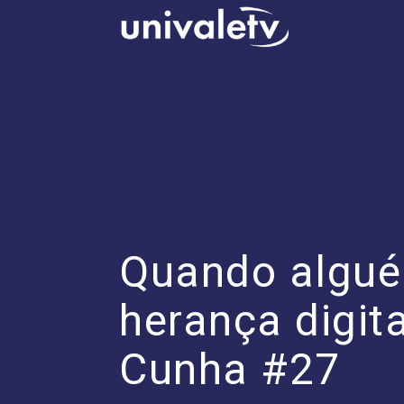
conteúdo
Quando algué
herança digit
Cunha #27