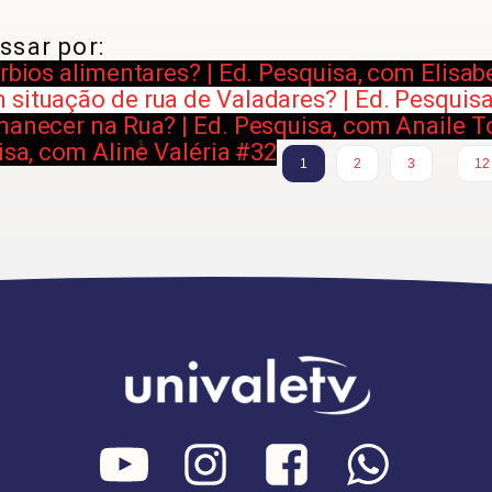
ssar por:
úrbios alimentares? | Ed. Pesquisa, com Elis
 situação de rua de Valadares? | Ed. Pesqui
rmanecer na Rua? | Ed. Pesquisa, com Anaile 
isa, com Aline Valéria #32
…
1
2
3
12