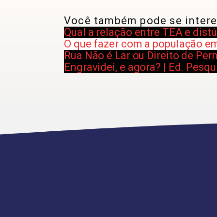
Você também pode se intere
Qual a relação entre TEA e dist
O que fazer com a população em
Rua Não é Lar ou Direito de Pe
Engravidei, e agora? | Ed. Pesqu