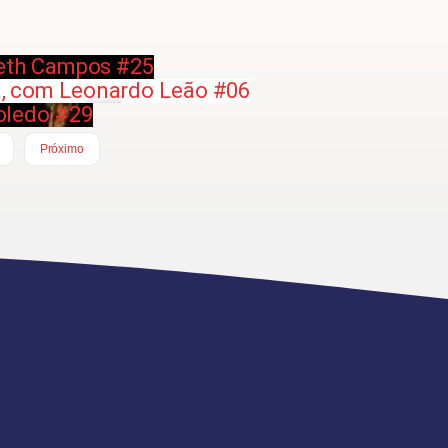
abeth Campos #25
sa, com Leonardo Leão #06
Toledo #29
Próximo