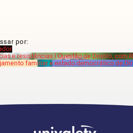
ssar por:
ador
ias e resistências I Questão de Direito, com 
jamento familiar e estado democrático de Dire