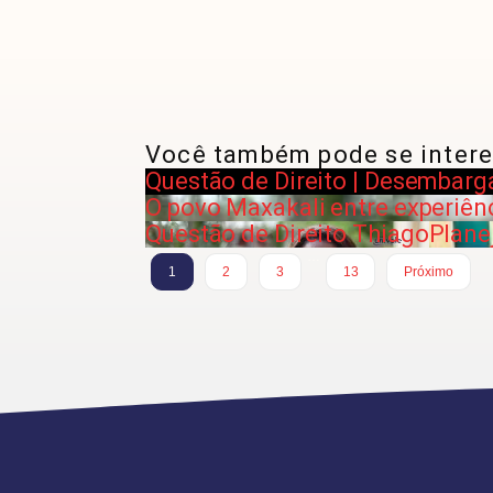
Você também pode se intere
Questão de Direito | Desembarg
O povo Maxakali entre experiênc
Questão de Direito Thiago
Plane
…
1
2
3
13
Próximo