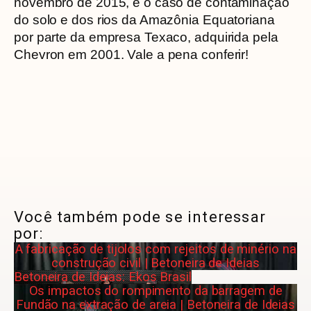
novembro de 2015, e o caso de contaminação
do solo e dos rios da Amazônia Equatoriana
por parte da empresa Texaco, adquirida pela
Chevron em 2001. Vale a pena conferir!
Você também pode se interessar
por:
A fabricação de tijolos com rejeitos de minério na
construção civil | Betoneira de Ideias
Betoneira de Ideias: Ekos Brasil
Os impactos do rompimento da barragem de
Fundão na extração de areia | Betoneira de Ideias