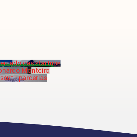
ercado das startups
eonardo Monteiro
scutir parcerias