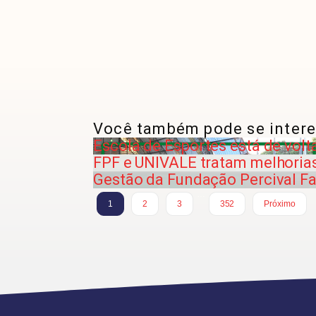
Você também pode se intere
Escola de Esportes está de volt
FPF e UNIVALE tratam melhoria
Gestão da Fundação Percival Fa
…
1
2
3
352
Próximo