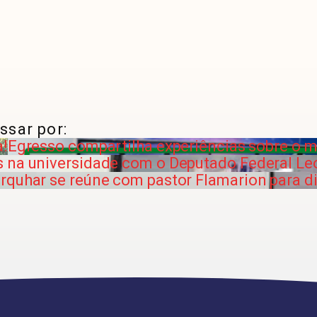
ssar por:
a!
Egresso compartilha experiências sobre o m
s na universidade com o Deputado Federal L
rquhar se reúne com pastor Flamarion para di