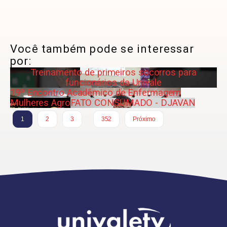
Você também pode se interessar
por:
Treinamento de primeiros socorros para
funcionários da Univale
19º Encontro Acadêmico de Enfermagem
Mulheres Agro
FATO CONSUMADO - DJAVAN
…
1
2
3
352
Próximo