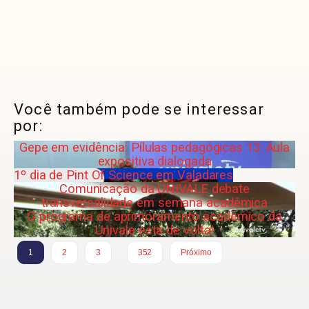
Você também pode se interessar
por:
Gepe em evidência: Pílulas pedagógicas 13: Aula
expositiva dialogada
1º dia de Pint Of Science em Valadares
Comunicação da UNIVALE debate
transversalidade em semana acadêmica
O programa de aprimoramento acadêmico da
Univale está de volta!
…
1
2
3
352
Próximo