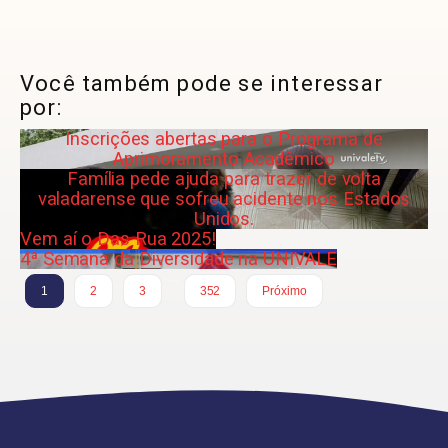
Você também pode se interessar
por:
Inscrições abertas para o Programa de
Aprimoramento Acadêmico
Família pede ajuda para trazer de volta
valadarense que sofreu acidente nos Estados
Unidos.
Vem aí o Das Rua 2025!
4ª Semana da Diversidade na UNIVALE
…
1
2
3
352
Próximo