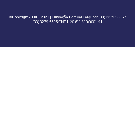
®Copyright 2000 – 2021 | Fundação Percival Farquhar (33) 3279-5515 /
(33) 3279-5505 CNPJ: 20.611.810/0001-91