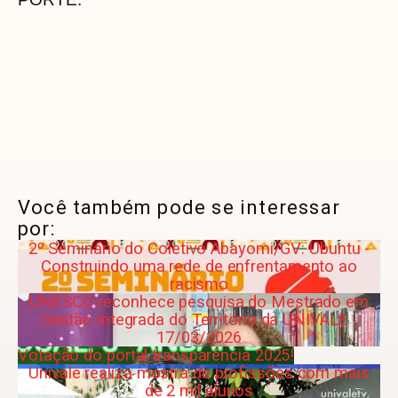
Você também pode se interessar
por:
2º Seminário do Coletivo Abayomi/GV: Ubuntu -
Construindo uma rede de enfrentamento ao
racismo
UNESCO reconhece pesquisa do Mestrado em
Gestão Integrada do Território da UNIVALE -
17/03/2026
Votação do portal transparência 2025!
Univale realiza mostra de profissões com mais
de 2 mil alunos