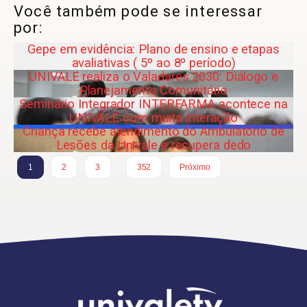
Você também pode se interessar
por:
Gepe em evidência: Plano de ensino e etapas
avaliativas ( 5º ao 8º período)
UNIVALE realiza o Valadares 2030: Diálogo e
Planejamento Comunitário
Seminário Integrador INTERFARMA acontece na
UNIVALE com muita interação
Criança recebe atendimento do Ambulatório de
Lesões da Univale e recupera dedo
…
1
2
3
352
Próximo