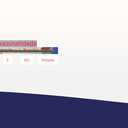
 sazonalidade
ograma Liberta Minas
…
3
352
Próximo