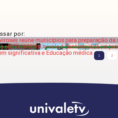
ssar por:
iroses reúne municípios para preparação da
as em Valadares
Univale é contemplada no pr
em significativa e Educação médica
1
2