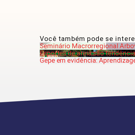
Você também pode se intere
Seminário Macrorregional Arbov
Esportes de areia são tendênci
Gepe em evidência: Aprendizag