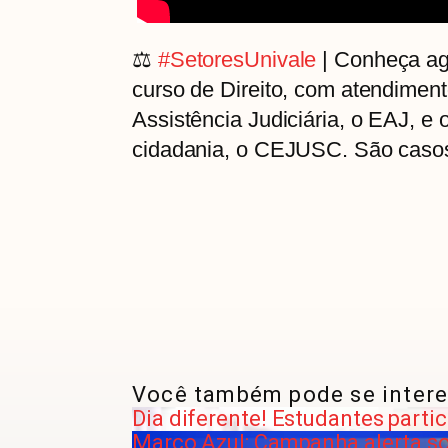
⚖️
#SetoresUnivale
| Conheça ago
curso de Direito, com atendiment
Assistência Judiciária, o EAJ, e 
cidadania, o CEJUSC. São casos 
Você também pode se intere
Dia diferente! Estudantes part
Março Azul: Campanha alerta so