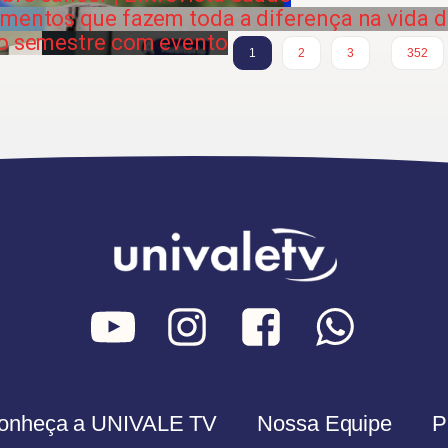
imentos que fazem toda a diferença na vida d
do semestre com evento
…
1
2
3
352
onheça a UNIVALE TV
Nossa Equipe
P