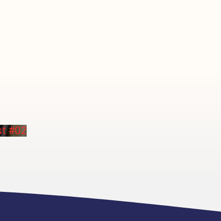
st #02