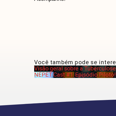
Você também pode se intere
Visão geral sobre a Tuberculos
NEPET Cast #1: Episódio Piloto!