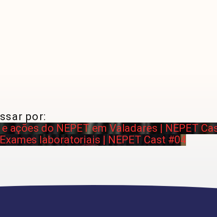
ssar por:
e e ações do NEPET em Valadares | NEPET Ca
Exames laboratoriais | NEPET Cast #04