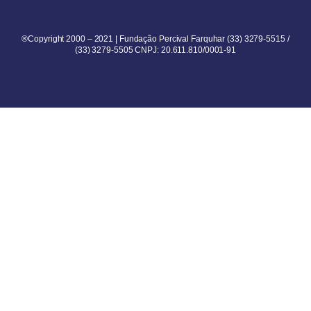
®Copyright 2000 – 2021 | Fundação Percival Farquhar (33) 3279-5515 /
(33) 3279-5505 CNPJ: 20.611.810/0001-91