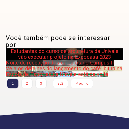
Você também pode se interessar
por:
Estudantes do curso de arquitetura da Univale
vão executar projeto na Expocasa 2023
Noite de recepção dos calouros no Campus II
Veja os detalhes do lançamento do café Ibituruna
Escola de Esportes da Univale está de volta
…
1
2
3
352
Próximo