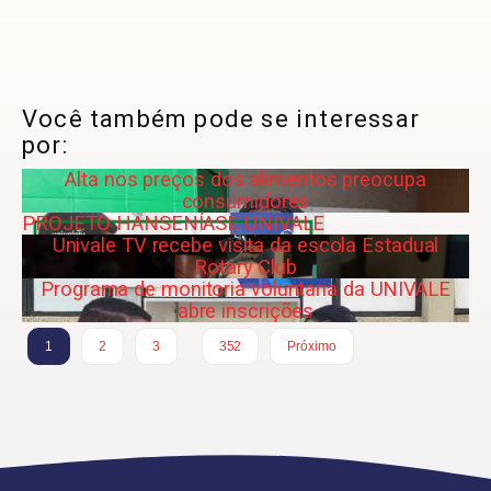
Você também pode se interessar
por:
Alta nos preços dos alimentos preocupa
consumidores
PROJETO HANSENÍASE UNIVALE
Univale TV recebe visita da escola Estadual
Rotary Club
Programa de monitoria voluntaria da UNIVALE
abre inscrições
…
1
2
3
352
Próximo