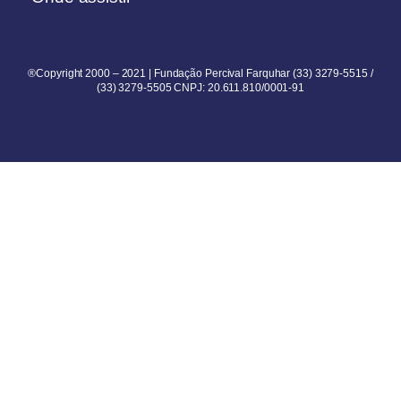
®Copyright 2000 – 2021 | Fundação Percival Farquhar (33) 3279-5515 /
(33) 3279-5505 CNPJ: 20.611.810/0001-91