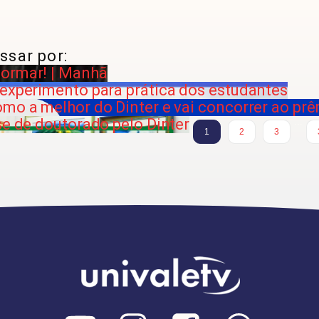
ssar por:
formar! | Manhã
 experimento para prática dos estudantes
omo a melhor do Dinter e vai concorrer ao pr
se de doutorado pelo Dinter
…
1
2
3