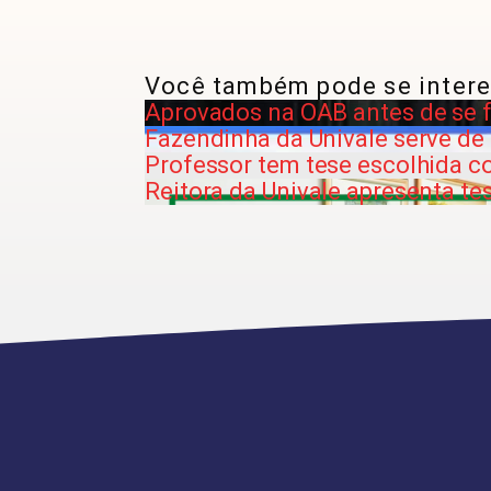
Você também pode se intere
Aprovados na OAB antes de se 
Fazendinha da Univale serve de
Professor tem tese escolhida c
Reitora da Univale apresenta te