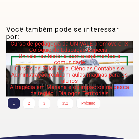
Você também pode se interessar
por:
Curso de pedagogia da UNIVALE promove o IX
Colóquio de Educação Especial.
Univale faz história com atendimentos à
comunidade
Cursos de Psicologia, Ciências Contábeis e
Administração realizam aulas magnas para os
alunos
A tragédia em Mariana e os impactos na pesca
da região | Diálogos Territoriais
…
1
2
3
352
Próximo