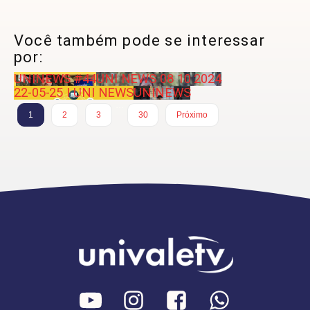
Você também pode se interessar
por:
UNINEWS #44
UNI NEWS 08 10 2024
22-05-25 I UNI NEWS
UNINEWS
…
1
2
3
30
Próximo