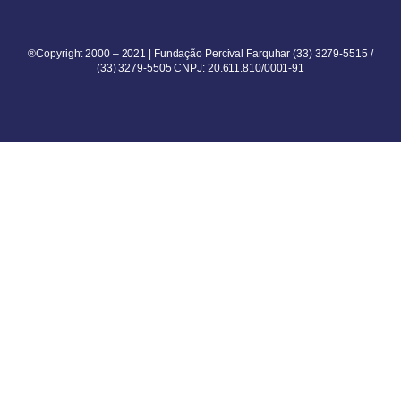
®Copyright 2000 – 2021 | Fundação Percival Farquhar (33) 3279-5515 /
(33) 3279-5505 CNPJ: 20.611.810/0001-91