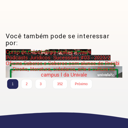
Você também pode se interessar
por:
Curso de Odontologia realiza o Jauni
Podcasts Jurídicos: Sucessões #03 - 2023/2
Oficina Saberes e Sabores com alunos do Presbi
Direito, literatura, cidadania, arte e cultura no
campus l da Univale
…
1
2
3
352
Próximo