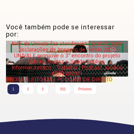
Você também pode se interessar
por:
NAF da Univale faz atendimento gratuito para
declarações de Imposto de Renda 2022
UNIVALE promove o 3° encontro do projeto
Libras, Surdez e Saúde Pública
InformarJurídico - Trabalho | Podcast Jurídico
#009 2023/1
PROSA ELEITORAL I PODCAST DE DIREITO
…
1
2
3
352
Próximo