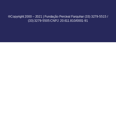
®Copyright 2000 – 2021 | Fundação Percival Farquhar (33) 3279-5515 /
(33) 3279-5505 CNPJ: 20.611.810/0001-91