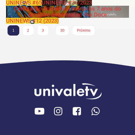
UNINEWS #65
UNINEWS #36/2023
Celebração ecumênica marca os 7 anos do
desastre ambiental no Rio Doce
UNINEWS #12 (2023)
…
1
2
3
30
Próximo