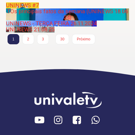
UNINEWS #7
TOs principais fatos da semana (UNINEWS 18 06
24)
UNINEWS - TERÇA FEIRA 26.11.2024
UNI NEWS 21 08 25
…
1
2
3
30
Próximo