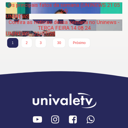
Os principais fatos da semana (UNINEWS 21 05
24)
UNINEWS
Confira as notícias dessa semana no Uninews -
TERÇA FEIRA 14 08 24
UNINEWS - 22/07/25
…
1
2
3
30
Próximo