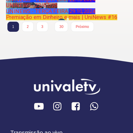
UNINEWS - 22/07/25
UNINEWS - TERÇA FEIRA 29.10.2024
Premiação em Dinheiro e mais | UniNews #16
…
1
2
3
30
Próximo
Transmissão ao vivo