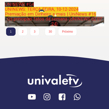
UNINEWS #04
UNINEWS: TERÇA FEIRA, 10-12-2024
Premiação em Dinheiro e mais | UniNews #16
Os principais fatos da semana (UNINEWS 02 07
24)
…
1
2
3
30
Próximo