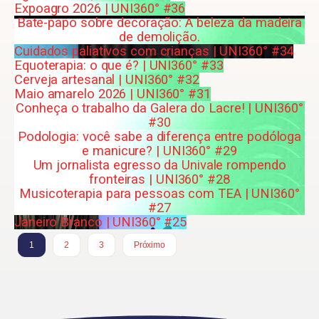
Expoagro 2026 | UNI360° #36
Bate-papo sobre decoração: A beleza da madeira
de demolição.
Cuidados paliativos com crianças | UNI360° #34
Equoterapia: o que é? | UNI360° #33
Cerveja artesanal | UNI360° #32
Maio amarelo 2026 | UNI360° #31
Conheça o trabalho da Galera do Lacre! | UNI360°
#30
Podologia: você sabe a diferença entre podóloga
e manicure? | UNI360° #29
Um jornalista egresso da Univale rompendo
fronteiras | UNI360° #28
Musicoterapia para pessoas com TEA | UNI360°
#27
Janeiro Branco | UNI360° #25
1
2
3
Próximo