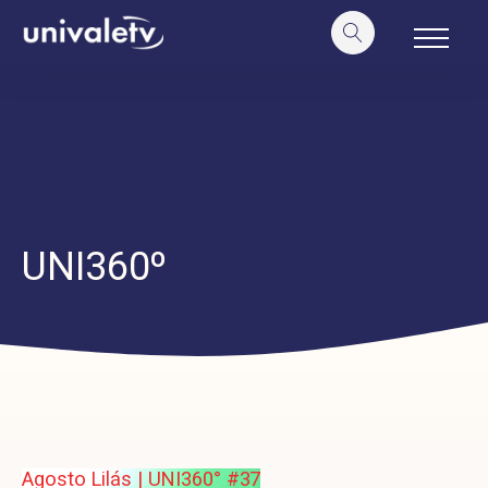
o
conteúdo
UNI360º
Agosto Lilás | UNI360° #37