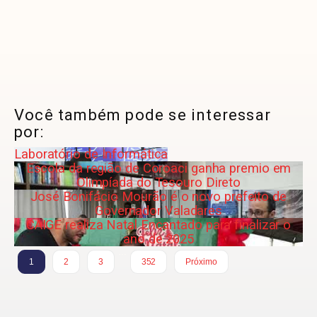
Você também pode se interessar
por:
Laboratório de Informática
Escola da região de Coroaci ganha premio em
Olimpíada do Tesouro Direto
José Bonifácio Mourão é o novo prefeito de
Governador Valadares
CAIGE realiza Natal Encantado para finalizar o
ano de 2025
…
1
2
3
352
Próximo