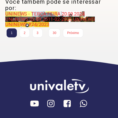
Você também pode se interessar
por:
UNINEWS - TERÇA FEIRA 20.09.2024
UNI NEWS 02 09 25
11-02-2025 UNINEWS
UNINEWS #24/2023
…
1
2
3
30
Próximo